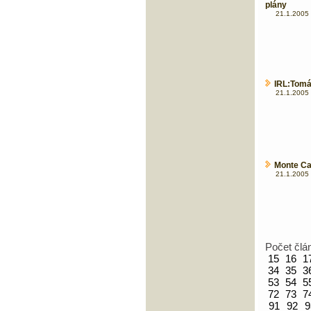
plány
21.1.2005 
IRL:Tomáš
21.1.2005 
Monte Car
21.1.2005 
Počet člá
15
16
1
34
35
3
53
54
5
72
73
7
91
92
9